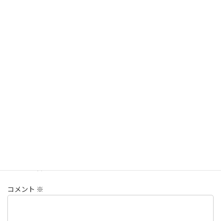
5×5×5=125√√×132=441
＼ 最新情報をチェック ／
@BTSKJstore
情報
カテゴリー
コメントを残す
メールアドレスが公開されることはありません。
※
が付いている
欄は必須項目です
コメント
※